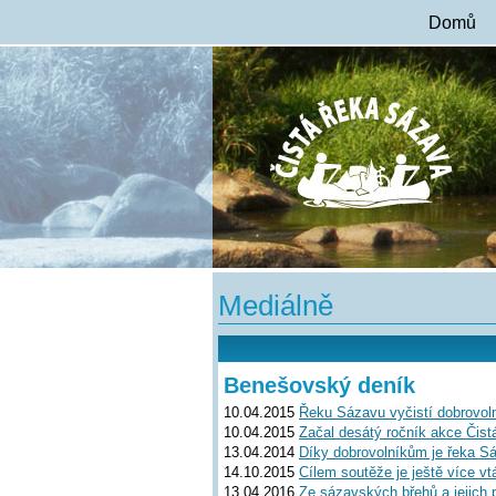
Domů
Mediálně
Benešovský deník
10.04.2015
Řeku Sázavu vyčistí dobrovoln
10.04.2015
Začal desátý ročník akce Čis
13.04.2014
Díky dobrovolníkům je řeka Sáz
14.10.2015
Cílem soutěže je ještě více vt
13.04.2016
Ze sázavských břehů a jejich př