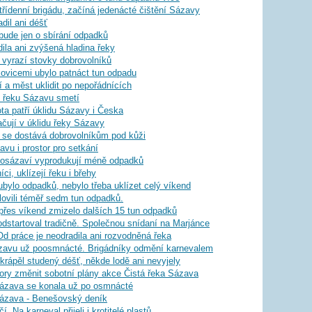
třídenní brigádu, začíná jedenácté čištění Sázavy
dil ani déšť
bude jen o sbírání odpadků
ila ani zvýšená hladina řeky
ů vyrazí stovky dobrovolníků
ovicemi ubylo patnáct tun odpadu
í a měst uklidit po nepořádnících
i řeku Sázavu smetí
ota patří úklidu Sázavy i Česka
ují v úklidu řeky Sázavy
u se dostává dobrovolníkům pod kůži
avu i prostor pro setkání
z Posázaví vyprodukují méně odpadků
ci, uklízejí řeku i břehy
ubylo odpadků, nebylo třeba uklízet celý víkend
lovili téměř sedm tun odpadků.
 přes víkend zmizelo dalších 15 tun odpadků
dstartoval tradičně. Společnou snídaní na Marjánce
Od práce je neodradila ani rozvodněná řeka
ázavu už poosmnácté. Brigádníky odmění karnevalem
krápěl studený déšť, někde lodě ani nevyjely
átory změnit sobotní plány akce Čistá řeka Sázava
 Sázava se konala už po osmnácté
 Sázava - Benešovský deník
. Na karneval přijeli i krotitelé plastů