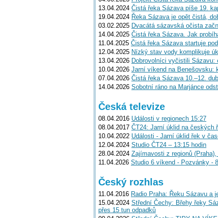
13.04.2024
Čistá řeka Sázava píše 19. kap
19.04.2024
Řeka Sázava je opět čistá, do
03.02.2025
Dvacátá sázavská očista začne
14.04.2025
Čistá řeka Sázava. Jak probíh
11.04.2025
Čistá řeka Sázava startuje pod
12.04.2025
Nízký stav vody komplikuje úk
13.04.2026
Dobrovolníci vyčistili Sázavu:
10.04.2026
Jarní víkend na Benešovsku: k
07.04.2026
Čistá řeka Sázava 10.–12. dubn
14.04.2026
Sobotní ráno na Marjánce odst
Česká televize
08.04.2016
Události v regionech 15:27
08.04.2017
ČT24: Jarní úklid na českých ř
10.04.2022
Události - Jarní úklid řek v ča
12.04.2024
Studio ČT24 – 13:15 hodin
28.04.2024
Zajímavosti z regionů (Praha)
11.04.2026
Studio 6 víkend - Pozvánky - 
Český rozhlas
11.04.2016
Radio Praha: Řeku Sázavu a jej
15.04.2024
Střední Čechy: Břehy řeky Sáza
přes 15 tun odpadků