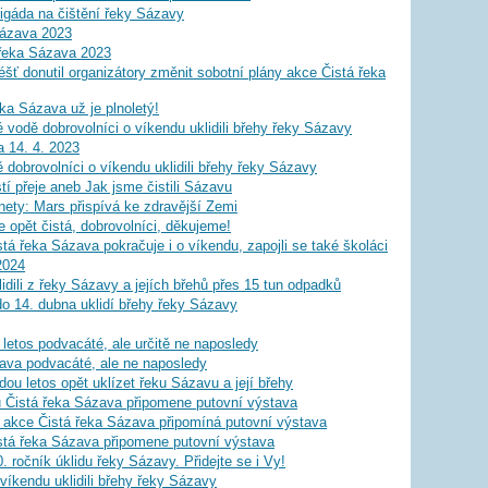
gáda na čištění řeky Sázavy
Sázava 2023
 řeka Sázava 2023
šť donutil organizátory změnit sobotní plány akce Čistá řeka
ka Sázava už je plnoletý!
 vodě dobrovolníci o víkendu uklidili břehy řeky Sázavy
 14. 4. 2023
dobrovolníci o víkendu uklidili břehy řeky Sázavy
 přeje aneb Jak jsme čistili Sázavu
nety: Mars přispívá ke zdravější Zemi
 opět čistá, dobrovolníci, děkujeme!
tá řeka Sázava pokračuje i o víkendu, zapojli se také školáci
2024
idili z řeky Sázavy a jejích břehů přes 15 tun odpadků
do 14. dubna uklidí břehy řeky Sázavy
letos podvacáté, ale určitě ne naposledy
ava podvacáté, ale ne naposledy
ou letos opět uklízet řeku Sázavu a její břehy
u Čistá řeka Sázava připomene putovní výstava
vé akce Čistá řeka Sázava připomíná putovní výstava
istá řeka Sázava připomene putovní výstava
. ročník úklidu řeky Sázavy. Přidejte se i Vy!
víkendu uklidili břehy řeky Sázavy