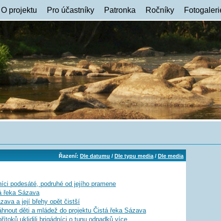
O projektu
Pro účastníky
Patronka
Ročníky
Fotogaleri
Řazení:
Dle datumu
/
Dle typu media
/
Dle media
íci podesáté, podruhé od jejího pramene
tá řeka Sázava
ava a její břehy opět čistší
áhnout děti a mládež do projektu Čistá řeka Sázava
ítoků uklidili brigádníci o tunu odpadků více