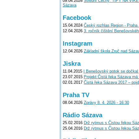
09.04.2026
Střední Čechy: TIPY NA VÍKEN
Sázava
Facebook
15.04.2024
Český rozhlas Region - Praha 
12.04.2026
3. ročník čištění Benešovskéh
Instagram
12.04.2026
Základní škola Zruč nad Sáza
Jiskra
11.04.2015
I Benešovský potok se dočkal 
23.07.2015
Projekt Čistá řeka Sázava má
02.01.2017
Čistá řeka Sázava 2017 – poj
Praha TV
08.04.2026
Zprávy 8. 4. 2026 - 16:30
Rádio Sázava
25.02.2016
Drž rytmus s Čistou řekou Sáz
25.04.2016
Drž rytmus s Čistou řekou Sá