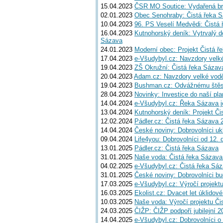
15.04.2023
ČSR MO Soutice: Vydařená bri
02.01.2023
Obec Senohraby: Čistá řeka 
10.04.2023
96. PS Veselí Medvědi: Čistá
16.04.2023
Kutnohorský deník: Vytrvalý dé
Sázava
24.01.2023
Moderní obec: Projekt Čistá ře
17.04.2023
e-Všudybyl.cz: Navzdory velké
19.04.2023
ZŠ Okružní: Čistá řeka Sázava
20.04.2023
Adam.cz: Navzdory velké vodě 
19.04.2023
Bushman.cz: Odvážnému štěstí
28.04.2023
Novinky: Investice do naší pla
14.04.2024
e-Všudybyl.cz: Řeka Sázava je
13.04.2024
Kutnohorský deník: Projekt Čis
12.02.2024
Pádler.cz: Čistá řeka Sázava 
14.04.2024
České noviny: Dobrovolníci ukl
09.04.2024
Life4you: Dobrovolníci od 12. 
13.01.2025
Pádler.cz: Čistá řeka Sázava
31.01.2025
Naše voda: Čistá řeka Sázava 
04.02.2025
e-Všudybyl.cz: Čistá řeka Sáz
31.01.2025
České noviny: Dobrovolníci bud
17.03.2025
e-Všudybyl.cz: Výročí projekt
16.03.2025
Ekolist.cz: Dvacet let úklido
10.03.2025
Naše voda: Výročí projektu Č
24.03.2025
ČIŽP: ČIŽP podpoří jubilejní 20
14.04.2025
e-Všudybyl.cz: Dobrovolníci o 