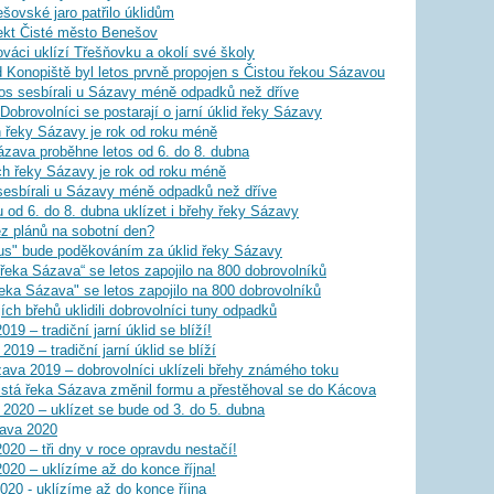
ovské jaro patřilo úklidům
ekt Čisté město Benešov
váci uklízí Třešňovku a okolí své školy
 Konopiště byl letos prvně propojen s Čistou řekou Sázavou
os sesbírali u Sázavy méně odpadků než dříve
brovolníci se postarají o jarní úklid řeky Sázavy
h řeky Sázavy je rok od roku méně
zava proběhne letos od 6. do 8. dubna
h řeky Sázavy je rok od roku méně
s sesbírali u Sázavy méně odpadků než dříve
 od 6. do 8. dubna uklízet i břehy řeky Sázavy
ez plánů na sobotní den?
mus" bude poděkováním za úklid řeky Sázavy
řeka Sázava“ se letos zapojilo na 800 dobrovolníků
řeka Sázava" se letos zapojilo na 800 dobrovolníků
ích břehů uklidili dobrovolníci tuny odpadků
19 – tradiční jarní úklid se blíží!
019 – tradiční jarní úklid se blíží
ava 2019 – dobrovolníci uklízeli břehy známého toku
istá řeka Sázava změnil formu a přestěhoval se do Kácova
2020 – uklízet se bude od 3. do 5. dubna
zava 2020
020 – tři dny v roce opravdu nestačí!
2020 – uklízíme až do konce října!
20 - uklízíme až do konce října