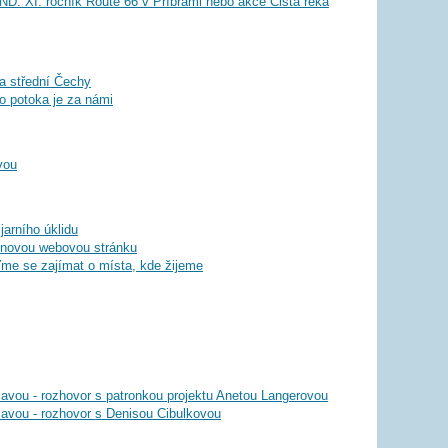
D: XI. ročník Route 66 v Příbrami nebo akce Čistá řeka
a střední Čechy
o potoka je za námi
vou
jarního úklidu
 novou webovou stránku
ďme se zajímat o místa, kde žijeme
avou - rozhovor s patronkou projektu Anetou Langerovou
zavou - rozhovor s Denisou Cibulkovou