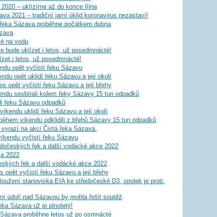
2020 – uklízíme až do konce října
va 2021 – tradiční jarní úklid koronavirus nezastaví!
á řeka Sázava proběhne počátkem dubna
ázava
vé na vodu
 bude uklízet i letos, už posedmnácté!
ízet i letos, už posedmnácté!
endu opět vyčistí řeku Sázavu
ndu opět uklidí řeku Sázavu a její okolí
os opět vyčistí řeku Sázavu a její břehy
endu sesbírali kolem řeky Sázavy 15 tun odpadků
li řeku Sázavu odpadků
víkendu uklidí řeku Sázavu a její okolí
během víkendu odklidili z břehů Sázavy 15 tun odpadků
 vyrazí na akci Čistá řeka Sázava.
íkendu vyčistí řeku Sázavu
dočeských řek a další vodácké akce 2022
va 2022
ských řek a další vodácké akce 2022
os opět vyčistí řeku Sázavu a její břehy
oužení stanoviska EIA ke středočeské D3, spolek je proti.
í údolí nad Sázavou by mohla řešit soutěž
eka Sázava už je plnoletý!
a Sázava proběhne letos už po osmnácté