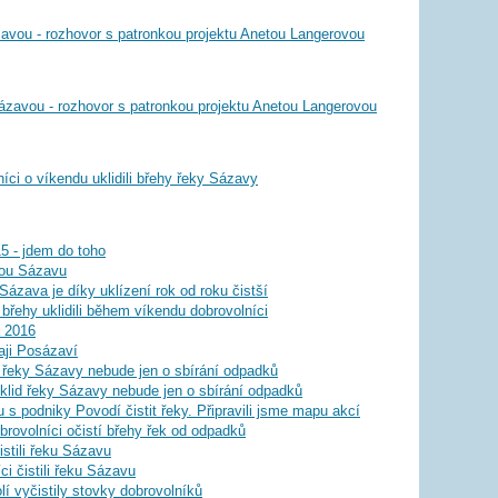
avou - rozhovor s patronkou projektu Anetou Langerovou
ázavou - rozhovor s patronkou projektu Anetou Langerovou
íci o víkendu uklidili břehy řeky Sázavy
15 - jdem do toho
tou Sázavu
ázava je díky uklízení rok od roku čistší
 břehy uklidili během víkendu dobrovolníci
a 2016
aji Posázaví
id řeky Sázavy nebude jen o sbírání odpadků
úklid řeky Sázavy nebude jen o sbírání odpadků
u s podniky Povodí čistit řeky. Připravili jsme mapu akcí
obrovolníci očistí břehy řek od odpadků
istili řeku Sázavu
i čistili řeku Sázavu
í vyčistily stovky dobrovolníků