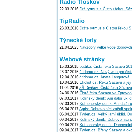
Rádio Tloskov
22.03.2016
Drž rytmus s Čistou řekou Sáz
TipRadio
23.03.2016
Držte rytmus s Čistou řekou S
Týnecké listy
21.04.2023
Navzdory velké vodě dobrovoln
Webové stránky
15.03.2015
puttika: Čistá řeka Sázava 20
23.07.2015
čtidoma.cz: Nový web pro čis
12.04.2016
čtidoma.cz: Aneta Langerová: S
10.04.2016
Ekolist.cz: Řeku Sázavu a její
11.04.2016
ZŠ Divišov: Čistá řeka Sázav
24.06.2016
Čistá řeka Sázava ve Zpravod
07.03.2017
Kolínský deník: Ani další úkl
07.03.2017
Kutnohorský deník: Ani další 
06.04.2017
Agris: Dobrovolníci začali spol
06.04.2017
Týden.cz: Velký jarní úklid. D
09.04.2017
Kolínský deník: Dobrovolníci č
09.04.2017
Kutnohorský deník: Dobrovolníc
09.04.2017
Týden.cz: Břehy Sázavy a okol