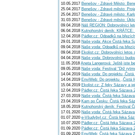
10.05.2017
Benešov - Zdravé Město: Beneš
25.04.2017
Benešov - Zdravé město: Proj
25.04.2017
Benešov - Zdravé město: Karlo
31.03.2017
Benešov - Zdravé město: Úklid
09.04.2018
Náš REGION: Dobrovolníci let
06.04.2018
Kutnohorský deník: KRÁTCE: Do
12.04.2018
Pádler.cz: Odpadků na březíc
29.01.2018
Naše voda: Akce Čistá řeka Sá
09.04.2018
Naše voda: Odpadků na březíc
09.04.2018
Ekolist.cz: Dobrovolníci leto
04.04.2018
Naše voda: Dobrovolníci budou
11.05.2018
Aneta Langerová: Ještě jste b
09.05.2018
Naše voda: Festival "Drž ryt
14.04.2019
Naše voda: Do projektu „Čistá 
14.04.2019
EnviWeb: Do projektu ,,Čistá 
15.04.2019
Ekolist.cz: Z řeky Sázavy a jej
12.04.2019
Pádler.cz: Čistá řeka Sázava 20
27.03.2019
Naše voda: Čistá řeka Sázava 2
23.04.2019
Kam po Česku: Čistá řeka Sáz
18.05.2019
Kutnohorský deník: Festival Č
17.01.2020
Naše voda: Čistá řeka Sázava 
01.07.2020
e-Všudybyl.cz: Čistá řeka Sá
10.07.2020
Pádler.cz: Čistá řeka Sázava 2
01.09.2020
Pádler.cz: Čistá řeka Sázava 
01.09.2020
EnviWeb: Čistá řeka Sázava 20