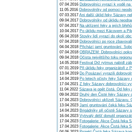
07.04.2016
Dobrovolníci vyrazí k vodě na 
11.05.2016
Dobrovolníky od pomoci neodra
07.03.2017
Ani další úklid řeky Sázavy ne
09.04.2017
Dobrovolníky od úklidu neodrad
07.04.2017
Na uklízení řeky a jejích břeh
10.04.2017
Po úklidu mezi Kácovem a Pik
06.04.2018
Stovky lidí vyrazí do okolí obc
07.04.2018
Dobrovolníci po roce zbavoval
04.04.2018
Přichází jarní gruntování. Sob
07.04.2018
OBRAZEM: Dobrovolníci pokrač
09.04.2018
Očista největšího toku region
14.05.2018
Festival Drž rytmus nabídl záb
07.01.2019
Při úklidu řeky organizátoři 
13.04.2019
Do Posázaví vyrazili dobrovolní
14.04.2019
Po letech očisty řeky Sázavy 
17.04.2021
Z řeky Sázavy dobrovolníci vy
11.04.2022
Sázava je opět čistá. Od řeky
09.04.2022
Druhý den Čisté řeky Sázavy o
17.04.2023
Dobrovolníci uklízeli Sázavu. 
13.04.2023
Jarní gruntování čeká řeku S
14.04.2023
Brigádníky při očistě Sázavy s
16.04.2023
Vytrvalý déšť donutil organiz
17.04.2023
Fotogalerie: Akce Čistá řeka
17.04.2023
Fotogalerie: Akce Čistá řeka
04.06.2023
Projekt Čistá řeka Sázava končí