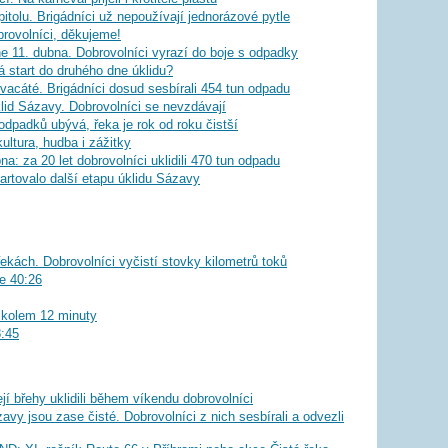
itolu. Brigádníci už nepoužívají jednorázové pytle
brovolníci, děkujeme!
 11. dubna. Dobrovolníci vyrazí do boje s odpadky
á start do druhého dne úklidu?
vacáté. Brigádníci dosud sesbírali 454 tun odpadu
lid Sázavy. Dobrovolníci se nevzdávají
 odpadků ubývá, řeka je rok od roku čistší
ultura, hudba i zážitky
a: za 20 let dobrovolníci uklidili 470 tun odpadu
artovalo další etapu úklidu Sázavy
ekách. Dobrovolníci vyčistí stovky kilometrů toků
se 40:26
, kolem 12 minuty
8:45
í břehy uklidili během víkendu dobrovolníci
vy jsou zase čisté. Dobrovolníci z nich sesbírali a odvezli