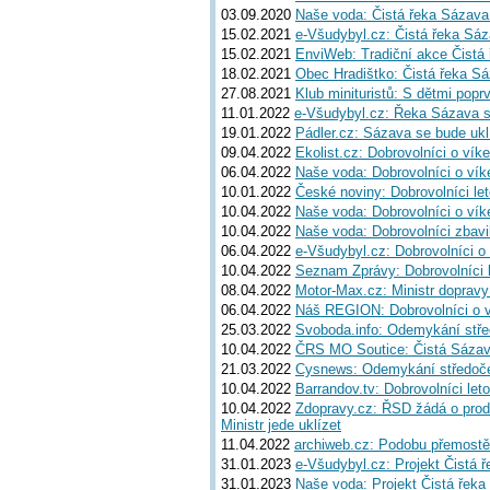
03.09.2020
Naše voda: Čistá řeka Sázava 
15.02.2021
e-Všudybyl.cz: Čistá řeka Sáza
15.02.2021
EnviWeb: Tradiční akce Čist
18.02.2021
Obec Hradištko: Čistá řeka S
27.08.2021
Klub minituristů: S dětmi popr
11.01.2022
e-Všudybyl.cz: Řeka Sázava se
19.01.2022
Pádler.cz: Sázava se bude ukl
09.04.2022
Ekolist.cz: Dobrovolníci o vík
06.04.2022
Naše voda: Dobrovolníci o víke
10.01.2022
České noviny: Dobrovolníci let
10.04.2022
Naše voda: Dobrovolníci o vík
10.04.2022
Naše voda: Dobrovolníci zbavi
06.04.2022
e-Všudybyl.cz: Dobrovolníci o 
10.04.2022
Seznam Zprávy: Dobrovolníci 
08.04.2022
Motor-Max.cz: Ministr dopravy
06.04.2022
Náš REGION: Dobrovolníci o v
25.03.2022
Svoboda.info: Odemykání stře
10.04.2022
ČRS MO Soutice: Čistá Sáza
21.03.2022
Cysnews: Odemykání středoče
10.04.2022
Barrandov.tv: Dobrovolníci let
10.04.2022
Zdopravy.cz: ŘSD žádá o prodl
Ministr jede uklízet
11.04.2022
archiweb.cz: Podobu přemostěn
31.01.2023
e-Všudybyl.cz: Projekt Čistá ř
31.01.2023
Naše voda: Projekt Čistá řek