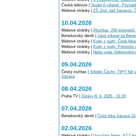
Česká televize |
Studio 6 víkend - Pozván
Webové stránky |
ZŠ Zruč nad Sázavou: Č
10.04.2026
Webové stránky |
iRozhlas: 200 kilometrů z
Benešovský deník |
Jarní víkend na Beneš
Webové stránky |
Kudy z nudy: Čistá řek
Webové stránky |
Kudy z nudy: Pomozte vy
Webové stránky |
Naše voda: Dobrovolníc
09.04.2026
Český rozhlas |
Střední Čechy: TIPY NA V
Sázava
08.04.2026
Praha TV |
Zprávy 8. 4. 2026 - 16:30
07.04.2026
Benešovský deník |
Čistá řeka Sázava 10.
02.04.2026
Webové stránky |
Vysočina News: AZ Cent