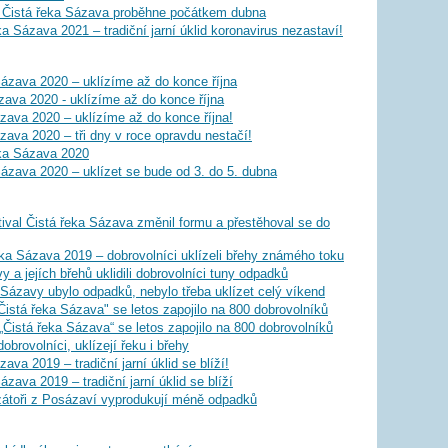
 Čistá řeka Sázava proběhne počátkem dubna
a Sázava 2021 – tradiční jarní úklid koronavirus nezastaví!
ázava 2020 – uklízíme až do konce října
ava 2020 - uklízíme až do konce října
ázava 2020 – uklízíme až do konce října!
zava 2020 – tři dny v roce opravdu nestačí!
eka Sázava 2020
ázava 2020 – uklízet se bude od 3. do 5. dubna
ival Čistá řeka Sázava změnil formu a přestěhoval se do
ka Sázava 2019 – dobrovolníci uklízeli břehy známého toku
y a jejích břehů uklidili dobrovolníci tuny odpadků
 Sázavy ubylo odpadků, nebylo třeba uklízet celý víkend
Čistá řeka Sázava" se letos zapojilo na 800 dobrovolníků
„Čistá řeka Sázava“ se letos zapojilo na 800 dobrovolníků
obrovolníci, uklízejí řeku i břehy
ava 2019 – tradiční jarní úklid se blíží!
zava 2019 – tradiční jarní úklid se blíží
izátoři z Posázaví vyprodukují méně odpadků