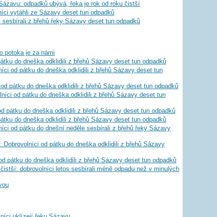
i Sázavu: odpadků ubývá, řeka je rok od roku čistší
ci vytáhli ze Sázavy deset tun odpadků
 sesbírali z břehů řeky Sázavy deset tun odpadků
o potoka je za námi
pátku do dneška odklidili z břehů Sázavy deset tun odpadků
íci od pátku do dneška odklidili z břehů Sázavy deset tun
i od pátku do dneška odklidili z břehů Sázavy deset tun odpadků
ci od pátku do dneška odklidili z břehů Sázavy deset tun
d pátku do dneška odklidili z břehů Sázavy deset tun odpadků
pátku do dneška odklidili z břehů Sázavy deset tun odpadků
íci od pátku do dnešní neděle sesbírali z břehů řeky Sázavy
brovolníci od pátku do dneška odklidili z břehů Sázavy
od pátku do dneška odklidili z břehů Sázavy deset tun odpadků
čistší: dobrovolníci letos sesbírali méně odpadu než v minulých
vou
níci uklízejí řeku Sázavu