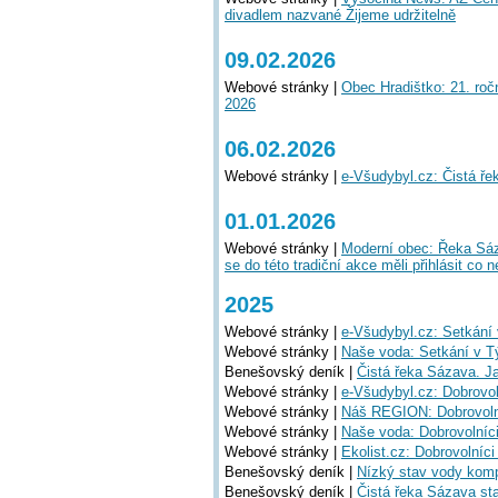
divadlem nazvané Žijeme udržitelně
09.02.2026
Webové stránky |
Obec Hradištko: 21. roč
2026
06.02.2026
Webové stránky |
e-Všudybyl.cz: Čistá ře
01.01.2026
Webové stránky |
Moderní obec: Řeka Sáza
se do této tradiční akce měli přihlásit co n
2025
Webové stránky |
e-Všudybyl.cz: Setkání
Webové stránky |
Naše voda: Setkání v T
Benešovský deník |
Čistá řeka Sázava. Ja
Webové stránky |
e-Všudybyl.cz: Dobrovol
Webové stránky |
Náš REGION: Dobrovolní
Webové stránky |
Naše voda: Dobrovolníci
Webové stránky |
Ekolist.cz: Dobrovolníc
Benešovský deník |
Nízký stav vody kompl
Benešovský deník |
Čistá řeka Sázava sta