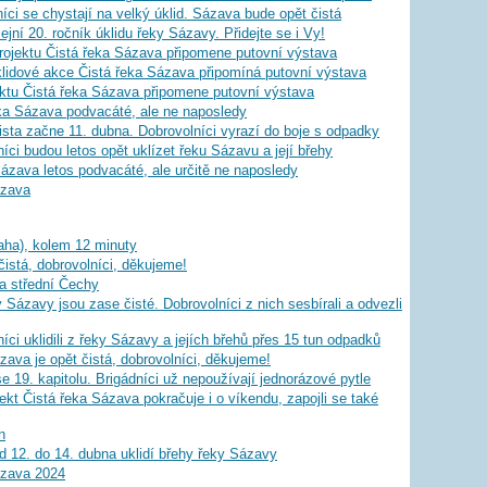
i se chystají na velký úklid. Sázava bude opět čistá
ejní 20. ročník úklidu řeky Sázavy. Přidejte se i Vy!
rojektu Čistá řeka Sázava připomene putovní výstava
úklidové akce Čistá řeka Sázava připomíná putovní výstava
ektu Čistá řeka Sázava připomene putovní výstava
eka Sázava podvacáté, ale ne naposledy
sta začne 11. dubna. Dobrovolníci vyrazí do boje s odpadky
íci budou letos opět uklízet řeku Sázavu a její břehy
ázava letos podvacáté, ale určitě ne naposledy
ázava
raha), kolem 12 minuty
istá, dobrovolníci, děkujeme!
a střední Čechy
 Sázavy jsou zase čisté. Dobrovolníci z nich sesbírali a odvezli
ci uklidili z řeky Sázavy a jejích břehů přes 15 tun odpadků
ava je opět čistá, dobrovolníci, děkujeme!
e 19. kapitolu. Brigádníci už nepoužívají jednorázové pytle
ekt Čistá řeka Sázava pokračuje i o víkendu, zapojli se také
n
od 12. do 14. dubna uklidí břehy řeky Sázavy
ázava 2024