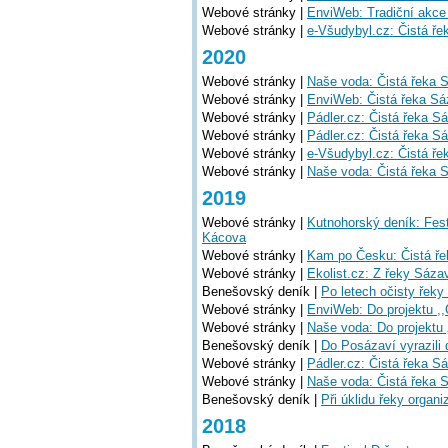
Webové stránky |
EnviWeb: Tradiční akce
Webové stránky |
e-Všudybyl.cz: Čistá řek
2020
Webové stránky |
Naše voda: Čistá řeka S
Webové stránky |
EnviWeb: Čistá řeka Sáz
Webové stránky |
Pádler.cz: Čistá řeka S
Webové stránky |
Pádler.cz: Čistá řeka Sá
Webové stránky |
e-Všudybyl.cz: Čistá ř
Webové stránky |
Naše voda: Čistá řeka S
2019
Webové stránky |
Kutnohorský deník: Fest
Kácova
Webové stránky |
Kam po Česku: Čistá ře
Webové stránky |
Ekolist.cz: Z řeky Sázav
Benešovský deník |
Po letech očisty řeky
Webové stránky |
EnviWeb: Do projektu ,,
Webové stránky |
Naše voda: Do projektu 
Benešovský deník |
Do Posázaví vyrazili d
Webové stránky |
Pádler.cz: Čistá řeka Sáz
Webové stránky |
Naše voda: Čistá řeka Sá
Benešovský deník |
Při úklidu řeky organ
2018