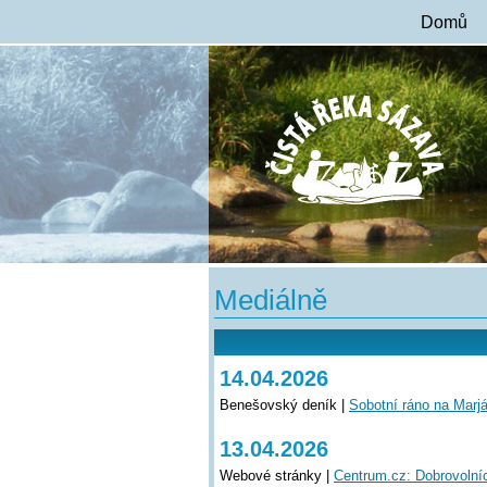
Domů
Mediálně
14.04.2026
Benešovský deník |
Sobotní ráno na Marjá
13.04.2026
Webové stránky |
Centrum.cz: Dobrovolníc