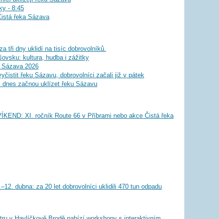
ky - 8:45
istá řeka Sázava
a tři dny uklidí na tisíc dobrovolníků.
ovsku: kultura, hudba i zážitky
a Sázava 2026
čistit řeku Sázavu, dobrovolníci začali již v pátek
i dnes začnou uklízet řeku Sázavu
ÍKEND: XI. ročník Route 66 v Příbrami nebo akce Čistá řeka
–12. dubna: za 20 let dobrovolníci uklidili 470 tun odpadu
ru v Havlíčkově Brodě nabízí workshopy s interaktivním