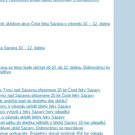
ník úklidové akce Čistá řeka Sázava o víkendu 10. – 12. dubna
ka Sázava 10. - 12. dubna
va se letos bude uklízet od 10. do 12. dubna. Dobrovolníci by
ejdříve
 v Týnci nad Sázavou připomene 20 let Čisté řeky Sázavy
ýnci nad Sázavou připomene 20 let Čisté řeky Sázavy
k probíhá start do druhého dne úklidu?
níci o víkendu uklidili břehy řeky Sázavy
ci vylovili z řeky Sázavy hory odpadků
 o víkendu uklidili břehy řeky Sázavy
i od pátku do dneška odklidili z břehů Sázavy 15 tun odpadků
ikuje úklid Sázavy. Dobrovolníci se nevzdávají
rtuje podvacáté. Brigádníci dosud sesbírali 454 tun odpadu