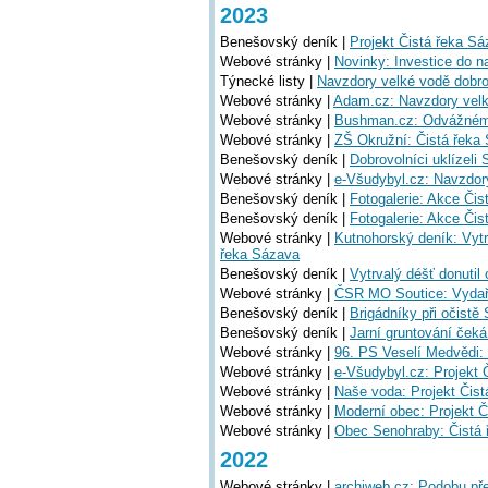
2023
Benešovský deník |
Projekt Čistá řeka Sáz
Webové stránky |
Novinky: Investice do n
Týnecké listy |
Navzdory velké vodě dobrov
Webové stránky |
Adam.cz: Navzdory velké
Webové stránky |
Bushman.cz: Odvážnému 
Webové stránky |
ZŠ Okružní: Čistá řeka 
Benešovský deník |
Dobrovolníci uklízeli
Webové stránky |
e-Všudybyl.cz: Navzdory
Benešovský deník |
Fotogalerie: Akce Či
Benešovský deník |
Fotogalerie: Akce Či
Webové stránky |
Kutnohorský deník: Vytr
řeka Sázava
Benešovský deník |
Vytrvalý déšť donutil
Webové stránky |
ČSR MO Soutice: Vydaře
Benešovský deník |
Brigádníky při očistě
Benešovský deník |
Jarní gruntování ček
Webové stránky |
96. PS Veselí Medvědi:
Webové stránky |
e-Všudybyl.cz: Projekt Č
Webové stránky |
Naše voda: Projekt Čis
Webové stránky |
Moderní obec: Projekt Č
Webové stránky |
Obec Senohraby: Čistá
2022
Webové stránky |
archiweb.cz: Podobu př