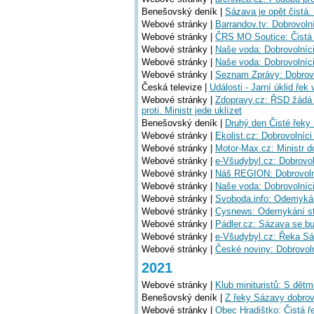
Benešovský deník |
Sázava je opět čistá.
Webové stránky |
Barrandov.tv: Dobrovolní
Webové stránky |
ČRS MO Soutice: Čistá
Webové stránky |
Naše voda: Dobrovolníci
Webové stránky |
Naše voda: Dobrovolníc
Webové stránky |
Seznam Zprávy: Dobrovo
Česká televize |
Události - Jarní úklid řek
Webové stránky |
Zdopravy.cz: ŘSD žádá 
proti. Ministr jede uklízet
Benešovský deník |
Druhý den Čisté řeky
Webové stránky |
Ekolist.cz: Dobrovolníc
Webové stránky |
Motor-Max.cz: Ministr d
Webové stránky |
e-Všudybyl.cz: Dobrovoln
Webové stránky |
Náš REGION: Dobrovolní
Webové stránky |
Naše voda: Dobrovolníci 
Webové stránky |
Svoboda.info: Odemykán
Webové stránky |
Cysnews: Odemykání st
Webové stránky |
Pádler.cz: Sázava se bu
Webové stránky |
e-Všudybyl.cz: Řeka Sáz
Webové stránky |
České noviny: Dobrovolní
2021
Webové stránky |
Klub minituristů: S dět
Benešovský deník |
Z řeky Sázavy dobrovo
Webové stránky |
Obec Hradištko: Čistá 