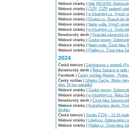
Webové stránky |
Náš REGION: Dobrovolníc
Webové stránky |
ČIŽP: ČIŽP podpoří jubil
Webové stránky |
e-Všudybyl.cz: Výročí p
Webové stránky |
Ekolist.cz: Dvacet let 
Webové stránky |
Naše voda: Výročí proj
Webové stránky |
e-Všudybyl.cz: Čistá ř
Benešovský deník |
Dvacátá sázavská oči
Webové stránky |
České noviny: Dobrovoln
Webové stránky |
Naše voda: Čistá řeka S
Webové stránky |
Pádler.cz: Čistá řeka S
2024
Česká televize |
Zajímavosti z regionů (P
Benešovský deník |
Řeka Sázava je opět č
Facebook |
Český rozhlas Region - Praha 
Český rozhlas |
Střední Čechy: Břehy řeky
přes 15 tun odpadků
Webové stránky |
České noviny: Dobrovolní
Webové stránky |
e-Všudybyl.cz: Řeka Sáz
Benešovský deník |
Čistá řeka Sázava píš
Webové stránky |
Kutnohorský deník: Proj
školáci
Česká televize |
Studio ČT24 – 13:15 hodi
Webové stránky |
Life4you: Dobrovolníci 
Webové stránky |
Pádler.cz: Čistá řeka S