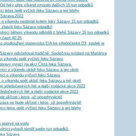
 Od řeky přes víkend zmizelo dalších 15 tun odpadků
ci letos opět vyčistí řeku Sázavu a její břehy
 Sázava 2022
 o víkendu sesbírali kolem řeky Sázavy 15 tun odpadků
i zbavili řeku Sázavu odpadků
lníci během víkendu odklidili z břehů Sázavy 15 tun odpadků
 v čase 40:26
o prodloužení stanoviska EIA ke středočeské D3, spolek je
 Sázavy odstartoval tradičně. Společnou snídaní na Marjánce
i o víkendu opět vyčistí řeku Sázavu
opravy vyrazí na akci Čistá řeka Sázava.
íci o víkendu uklidí řeku Sázavu a její okolí
ci o víkendu vyčistí řeku Sázavu
o víkendu opět uklidí řeku Sázavu a její okolí
í středočeských řek a další vodácké akce 2022
ředočeských řek a další vodácké akce 2022
de uklízet i letos, už posedmnácté!
ava se bude uklízet i letos, už posedmnácté!
ci letos opět vyčistí řeku Sázavu a její břehy
mi poprvé na vodu
lníci vylovili téměř sedm tun odpadků.
řeka Sázava