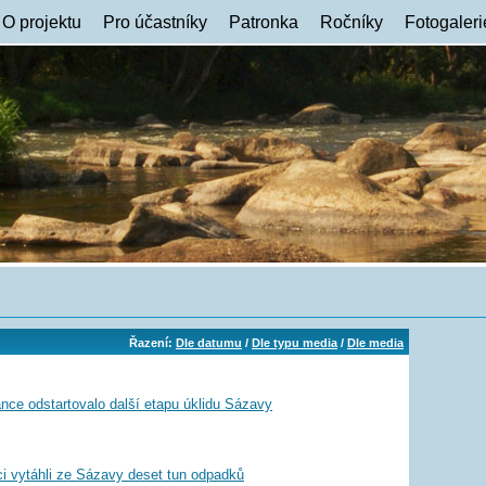
O projektu
Pro účastníky
Patronka
Ročníky
Fotogaleri
Řazení:
Dle datumu
/
Dle typu media
/
Dle media
nce odstartovalo další etapu úklidu Sázavy
i vytáhli ze Sázavy deset tun odpadků