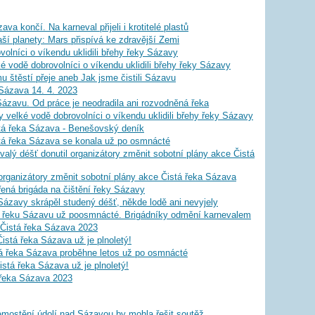
ava končí. Na karneval přijeli i krotitelé plastů
aší planety: Mars přispívá ke zdravější Zemi
olníci o víkendu uklidili břehy řeky Sázavy
 vodě dobrovolníci o víkendu uklidili břehy řeky Sázavy
štěstí přeje aneb Jak jsme čistili Sázavu
Sázava 14. 4. 2023
 Sázavu. Od práce je neodradila ani rozvodněná řeka
 velké vodě dobrovolníci o víkendu uklidili břehy řeky Sázavy
stá řeka Sázava - Benešovský deník
stá řeka Sázava se konala už po osmnácté
valý déšť donutil organizátory změnit sobotní plány akce Čistá
 organizátory změnit sobotní plány akce Čistá řeka Sázava
ná brigáda na čištění řeky Sázavy
 Sázavy skrápěl studený déšť, někde lodě ani nevyjely
á řeku Sázavu už poosmnácté. Brigádníky odmění karnevalem
 Čistá řeka Sázava 2023
istá řeka Sázava už je plnoletý!
tá řeka Sázava proběhne letos už po osmnácté
istá řeka Sázava už je plnoletý!
 řeka Sázava 2023
emostění údolí nad Sázavou by mohla řešit soutěž