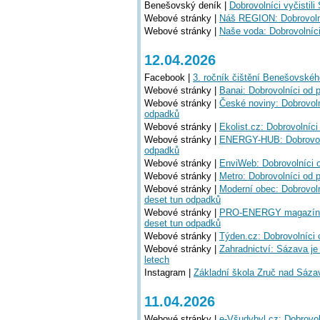
Benešovský deník |
Dobrovolníci vyčistil
Webové stránky |
Náš REGION: Dobrovolní
Webové stránky |
Naše voda: Dobrovolníci
12.04.2026
Facebook |
3. ročník čištění Benešovskéh
Webové stránky |
Banai: Dobrovolníci od 
Webové stránky |
České noviny: Dobrovoln
odpadků
Webové stránky |
Ekolist.cz: Dobrovolníc
Webové stránky |
ENERGY-HUB: Dobrovolní
odpadků
Webové stránky |
EnviWeb: Dobrovolníci o
Webové stránky |
Metro: Dobrovolníci od 
Webové stránky |
Moderní obec: Dobrovoln
deset tun odpadků
Webové stránky |
PRO-ENERGY magazín: Do
deset tun odpadků
Webové stránky |
Týden.cz: Dobrovolníci 
Webové stránky |
Zahradnictví: Sázava je 
letech
Instagram |
Základní škola Zruč nad Sáza
11.04.2026
Webové stránky |
e-Všudybyl.cz: Dobrovol