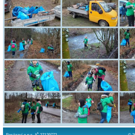
Posázaví o.p.s. IČ 27129772
© 2