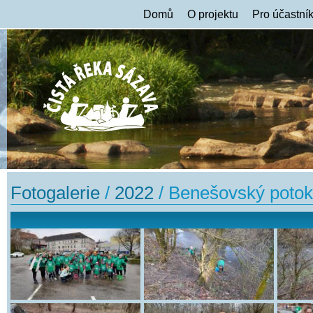
Domů
O projektu
Pro účastní
Fotogalerie
/
2022
/ Benešovský potok